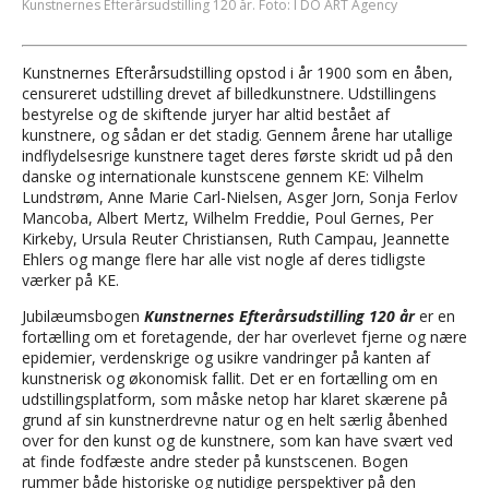
Kunstnernes Efterårsudstilling 120 år. Foto: I DO ART Agency
Kunstnernes Efterårsudstilling opstod i år 1900 som en åben,
censureret udstilling drevet af billedkunstnere. Udstillingens
bestyrelse og de skiftende juryer har altid bestået af
kunstnere, og sådan er det stadig. Gennem årene har utallige
indflydelsesrige kunstnere taget deres første skridt ud på den
danske og internationale kunstscene gennem KE: Vilhelm
Lundstrøm, Anne Marie Carl-Nielsen, Asger Jorn, Sonja Ferlov
Mancoba, Albert Mertz, Wilhelm Freddie, Poul Gernes, Per
Kirkeby, Ursula Reuter Christiansen, Ruth Campau, Jeannette
Ehlers og mange flere har alle vist nogle af deres tidligste
værker på KE.
Jubilæumsbogen
Kunstnernes Efterårsudstilling 120 år
er en
fortælling om et foretagende, der har overlevet fjerne og nære
epidemier, verdenskrige og usikre vandringer på kanten af
kunstnerisk og økonomisk fallit. Det er en fortælling om en
udstillingsplatform, som måske netop har klaret skærene på
grund af sin kunstnerdrevne natur og en helt særlig åbenhed
over for den kunst og de kunstnere, som kan have svært ved
at finde fodfæste andre steder på kunstscenen. Bogen
rummer både historiske og nutidige perspektiver på den