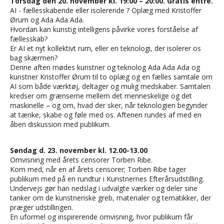
Torsdag den 20. november kl. 19:00 – 20:00. Gratis entre.
AI - fællesskabende eller isolerende ? Oplæg med Kristoffer
Ørum og Ada Ada Ada.
Hvordan kan kunstig intelligens påvirke vores forståelse af
fællesskab?
Er AI et nyt kollektivt rum, eller en teknologi, der isolerer os
bag skærmen?
Denne aften mødes kunstner og teknolog Ada Ada Ada og
kunstner Kristoffer Ørum til to oplæg og en fælles samtale om
AI som både værktøj, deltager og mulig medskaber. Samtalen
kredser om grænserne mellem det menneskelige og det
maskinelle – og om, hvad der sker, når teknologien begynder
at tænke, skabe og føle med os. Aftenen rundes af med en
åben diskussion med publikum.
Søndag d. 23. november kl. 12.00-13.00
Omvisning med årets censorer Torben Ribe.
Kom med, når en af årets censorer; Torben Ribe tager
publikum med på en rundtur i Kunstnernes Efterårsudstilling.
Undervejs gør han nedslag i udvalgte værker og deler sine
tanker om de kunstneriske greb, materialer og tematikker, der
præger udstillingen.
En uformel og inspirerende omvisning, hvor publikum får