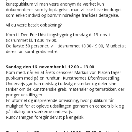
kunstpublikum vil man være anonym da værket kun
dokumenteres som lydoptagelse, man vil ikke blive inddraget
som enkelt individ og børn/mindreårige frarådes deltagelse.
Vil du være betalt opbakning?
Kom til Den Frie Udstillingsbygning torsdag d. 13. nov. i
tidsrummet kl. 18.30-19.00.
De første 50 personer, vil i tidsrummet 18.30-19.00, få udbetalt
deres løn samt gratis entré.
Søndag den 16. november kl. 12.00 – 13.00
Kom med, når en af årets censorer Markus von Platen tager
publikum med på en rundtur i Kunstnernes Efterårsudstilling.
Undervejs gør han nedslag i udvalgte værker og deler sine
tanker om de kunstneriske greb, materialer og tematikker, der
præger udstillingen.
En uformel og inspirerende omvisning, hvor publikum får
mulighed for at opleve udstillingen gennem en censors blik og
gå i dialog om værkerne undervejs.
Rundvisningen foregår delvist på engelsk.