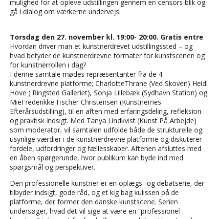
mulighed for at opleve udstillingen gennem en censors blik og
gå i dialog om værkerne undervejs.
Torsdag den 27. november kl. 19:00- 20:00. Gratis entre
Hvordan driver man et kunstnerdrevet udstillingssted – og
hvad betyder de kunstnerdrevne formater for kunstscenen og
for kunstnerrollen i dag?
I denne samtale mødes repræsentanter fra de 4
kunstnerdrevne platforme; CharlotteThrane (Ved Skoven) Heidi
Hove ( Ringsted Galleriet), Sonja Lillebæk (Sydhavn Station) og
MieFrederikke Fischer Christensen (Kunstnernes
Efterårsudstilling), til en aften med erfaringsdeling, refleksion
og praktisk indsigt. Med Tanya Lindkvist (Kunst På Arbejde)
som moderator, vil samtalen udfolde både de strukturelle og
usynlige værdier i de kunstnerdrevne platforme og diskuterer
fordele, udfordringer og fællesskaber. Aftenen afsluttes med
en åben spørgerunde, hvor publikum kan byde ind med
spørgsmål og perspektiver.
Den professionelle kunstner er en oplægs- og debatserie, der
tilbyder indsigt, gode råd, og et kig bag kulissen på de
platforme, der former den danske kunstscene. Serien
undersøger, hvad det vil sige at være en “professionel