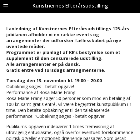
Kunstnernes Efterårsudstilling
Menu
I anledning af Kunstnernes Efterårsudstillings 125-års
jubilæum afholder vi en række events og
arrangementer der udforsker fællesskabet på nye
uventede måder.
Programmet er planlagt af KE’s bestyrelse som et
supplement til den censurerede udstilling.
Alle arrangementer er på dansk.
Gratis entre ved torsdags arrangmenterne.
Torsdag den 13. november kl. 19:00 – 20:00
Opbakning søges - betalt opgave!
Performance af Rosa Marie Frang
Rosa Marie Frang søger 50 personer som mod en betaling af
100 kr. samt gratis entré, vil være begejstret kunstpublikum i 1
time. Den betalte opbakning er til den talebaserede
performance: ”Opbakning søges - betalt opgave!”.
Publikums-opgaven indebærer 1 times fremvisning af
ufravigelig entusiasme, også overfor eventuelt forekommende
politisk og/eller emotionelt drænende passager. Som betalt