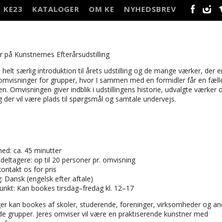
KE23
KATALOGER
OM KE
NYHEDSBREV
FACEBO
INS
 på Kunstnernes Efterårsudstilling
n helt særlig introduktion til årets udstilling og de mange værker, der 
 omvisninger for grupper, hvor I sammen med en formidler får en fæll
gen. Omvisningen giver indblik i udstillingens historie, udvalgte værker 
 der vil være plads til spørgsmål og samtale undervejs.
hed: ca. 45 minutter
 deltagere: op til 20 personer pr. omvisning
kontakt os for pris
: Dansk (engelsk efter aftale)
unkt: Kan bookes tirsdag–fredag kl. 12–17
er kan bookes af skoler, studerende, foreninger, virksomheder og an
de grupper. Jeres omviser vil være en praktiserende kunstner med