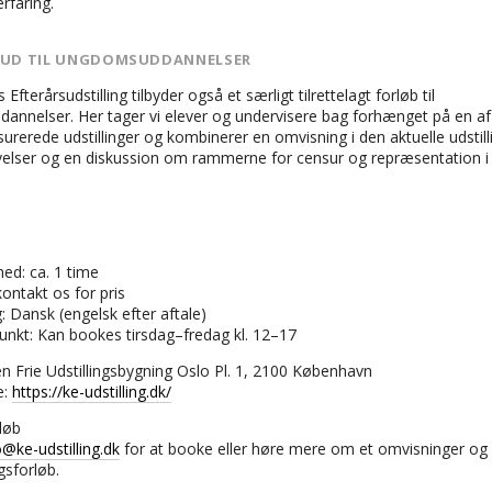
rfaring.
BUD TIL UNGDOMSUDDANNELSER
Efterårsudstilling tilbyder også et særligt tilrettelagt forløb til
nnelser. Her tager vi elever og undervisere bag forhænget på en af
surerede udstillinger og kombinerer en omvisning i den aktuelle udstil
velser og en diskussion om rammerne for censur og repræsentation i
hed: ca. 1 time
kontakt os for pris
: Dansk (engelsk efter aftale)
unkt: Kan bookes tirsdag–fredag kl. 12–17
n Frie Udstillingsbygning Oslo Pl. 1, 2100 København
e:
https://ke-udstilling.dk/
løb
o@ke-udstilling.dk
for at booke eller høre mere om et omvisninger og
gsforløb.