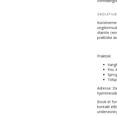
formidlingse
SKOLETIL
Kunstnernes 
ungdomsudda
største cen
praktiske ø
Praktisk:
Varig
Pris: 
Sprog
Tidsp
Adresse: De
hjemmesid
Book et for
kontakt
inf
undervisnin