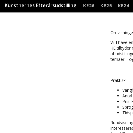
Kunstnernes Efterårsudstilling
KE26
KE25
KE24
Omvisninger
Vil I have e
KE tilbyder
af udstillin
temaer – og
Praktisk:
Varig
Antal
Pris: 
Sprog
Tidsp
Rundvisning
interessere