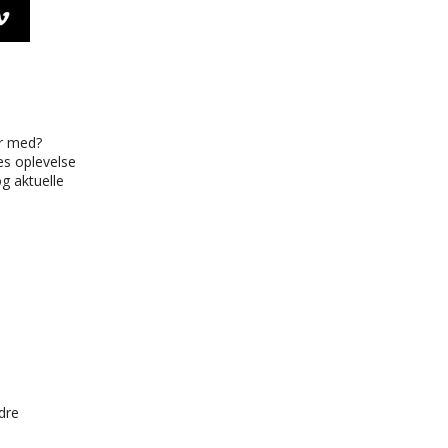
OK
TAGRAM
VIMEO
er med?
es oplevelse
og aktuelle
dre