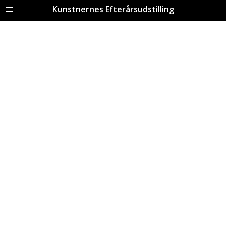
Kunstnernes Efterårsudstilling
Menu